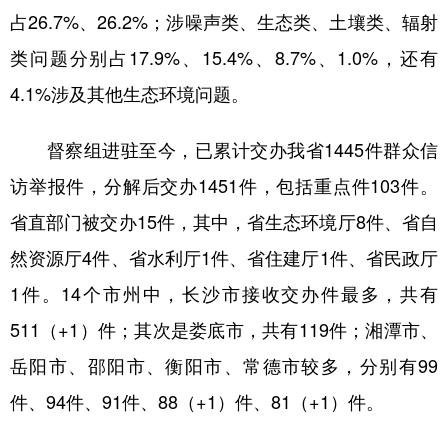
占26.7%、26.2%；涉噪声类、生态类、土壤类、辐射
学术中国
乡村振兴
银龄
溯源中国
类问题分别占17.9%、15.4%、8.7%、1.0%，还有
城市
旅游
能源
会展
4.1%涉及其他生态环境问题。
彩票
娱乐
时尚
悦读
督察组进驻至今，已累计交办我省1445件群众信
公益
一带一路
亚太网
上市公司
访举报件，分解后交办1451件，包括重点件103件。
文化产业
省直部门被交办15件，其中，省生态环境厅8件、省自
然资源厅4件、省水利厅1件、省住建厅1件、省民政厅
地方频道
1件。14个市州中，长沙市接收交办件最多，共有
511（+1）件；其次是娄底市，共有119件；湘潭市、
北京
天津
河北
山西
岳阳市、邵阳市、衡阳市、常德市较多，分别有99
辽宁
吉林
上海
江苏
件、94件、91件、88（+1）件、81（+1）件。
浙江
安徽
福建
江西