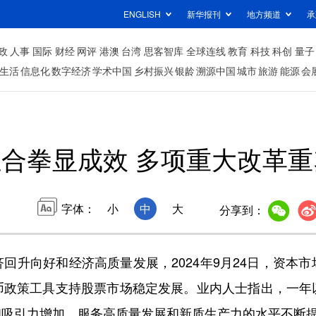
ENGLISH
新华报刊
地方频道
承
政
人事
国际
财经
网评
港澳
台湾
思客智库
全球连线
教育
科技
科创
量子
生活
信息化
数字经济
学术中国
乡村振兴
银龄
溯源中国
城市
旅游
能源
会
合拳显成效 多项重大改革重
字体：
小
中
大
分享到：
升向好和经济高质量发展，2024年9月24日，资本市
币政策工具支持股票市场稳定发展。业内人士指出，一年
和吸引力增加，服务高质量发展和新质生产力的水平不断