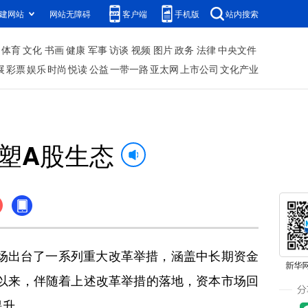
建网站
网站无障碍
客户端
手机版
站内搜索
体育
文化
书画
健康
军事
访谈
视频
图片
政务
法律
中央文件
展
彩票
娱乐
时尚
悦读
公益
一带一路
亚太网
上市公司
文化产业
塑A股生态
场出台了一系列重大改革举措，涵盖中长期资金
以来，伴随着上述改革举措的落地，资本市场回
提升。