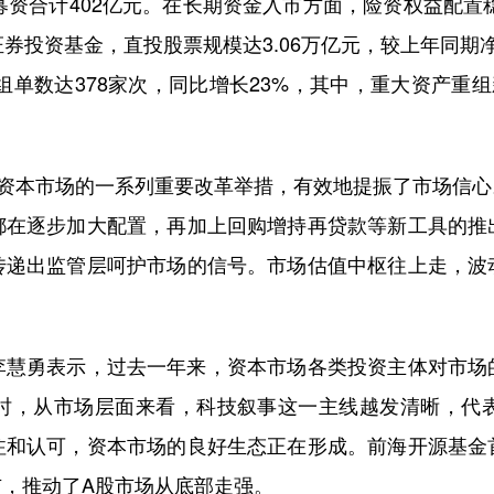
募资合计402亿元。在长期资金入市方面，险资权益配置稳
及证券投资基金，直投股票规模达3.06万亿元，较上年同
组单数达378家次，同比增长23%，其中，重大资产重组
资本市场的一系列重要改革举措，有效地提振了市场信心
都在逐步加大配置，再加上回购增持再贷款等新工具的推
传递出监管层呵护市场的信号。市场估值中枢往上走，波
勇表示，过去一年来，资本市场各类投资主体对市场
时，从市场层面来看，科技叙事这一主线越发清晰，代
注和认可，资本市场的良好生态正在形成。前海开源基金
，推动了A股市场从底部走强。