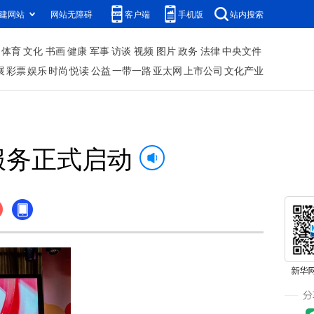
建网站
网站无障碍
客户端
手机版
站内搜索
体育
文化
书画
健康
军事
访谈
视频
图片
政务
法律
中央文件
展
彩票
娱乐
时尚
悦读
公益
一带一路
亚太网
上市公司
文化产业
服务正式启动