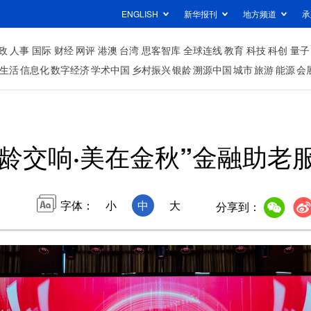
ENGLISH
新华报刊
地方频道
承
政
人事
国际
财经
网评
港澳
台湾
思客智库
全球连线
教育
科技
科创
量子
生活
信息化
数字经济
学术中国
乡村振兴
银龄
溯源中国
城市
旅游
能源
会
银龄交响·美在金秋”金融助老
字体：
小
中
大
分享到：