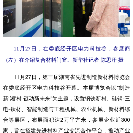
学术中国
乡村振兴
银龄
溯源中国
城市
旅游
能源
会展
彩票
娱乐
时尚
悦读
11月27日，在娄底经开区电力科技谷，参展商
公益
一带一路
亚太网
上市公司
（左）在介绍复合材料门窗。新华社记者 陈思汗 摄
文化产业
11月27日，第三届湖南省先进制造新材料博览会
地方频道
在娄底经开区电力科技谷开幕。本届博览会以“制造
新‘湘’材 链动新未来”为主题，设置钢铁新材、硅钢-三
北京
天津
河北
山西
电-钛材、智能制造与工程机械、农业机械、新材料综
辽宁
吉林
上海
江苏
合等展区，布展面积达2万平方米，参展企业近300
浙江
安徽
福建
江西
家，旨在搭建先进材料产业交流合作平台，推动产业