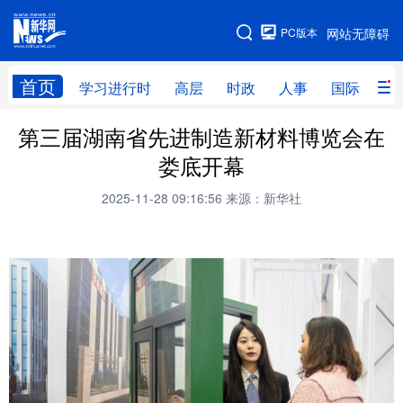
手机版
PC版本
网站无障碍
网站地图
首页
学习进行时
高层
时政
人事
国际
财
第三届湖南省先进制造新材料博览会在
学习进行时
高层
时政
人事
娄底开幕
国际
财经
网评
港澳
2025-11-28 09:16:56
来源：新华社
台湾
思客智库
全球连线
教育
科技
科创
量子
体育
文化
书画
健康
军事
访谈
视频
图片
政务
法律
中央文件
金融
汽车
食品
人居
信息化
数字经济