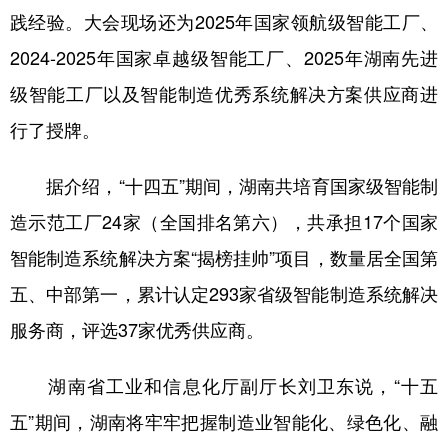
践经验。大会现场还为2025年国家领航级智能工厂、
学术中国
乡村振兴
银龄
溯源中国
2024-2025年国家卓越级智能工厂、2025年湖南先进
城市
旅游
能源
会展
级智能工厂以及智能制造优秀系统解决方案供应商进
彩票
娱乐
时尚
悦读
行了授牌。
公益
一带一路
亚太网
上市公司
据介绍，“十四五”期间，湖南共培育国家级智能制
文化产业
造示范工厂24家（全国排名第六），共承担17个国家
智能制造系统解决方案“揭榜挂帅”项目，数量居全国第
地方频道
五、中部第一，累计认定293家省级智能制造系统解决
服务商，评选37家优秀供应商。
北京
天津
河北
山西
辽宁
吉林
上海
江苏
湖南省工业和信息化厅副厅长刘卫东说，“十五
浙江
安徽
福建
江西
五”期间，湖南将牢牢把握制造业智能化、绿色化、融