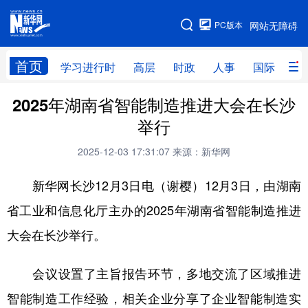
手机版
PC版本
网站无障碍
网站地图
首页
学习进行时
高层
时政
人事
国际
财
2025年湖南省智能制造推进大会在长沙
学习进行时
高层
时政
人事
举行
国际
财经
网评
港澳
2025-12-03 17:31:07
来源：新华网
台湾
思客智库
全球连线
教育
新华网长沙12月3日电（谢樱）12月3日，由湖南
科技
科创
量子
体育
省工业和信息化厅主办的2025年湖南省智能制造推进
文化
书画
健康
军事
大会在长沙举行。
访谈
视频
图片
政务
会议设置了主旨报告环节，多地交流了区域推进
法律
中央文件
金融
汽车
智能制造工作经验，相关企业分享了企业智能制造实
食品
人居
信息化
数字经济