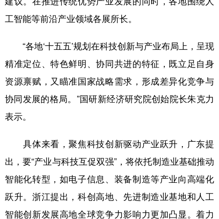
建议。在推进传统优势产业发展的同时，各地围绕人
工智能等前沿产业领域各展所长。
学术中国
乡村振兴
银龄
溯源中国
城市
旅游
能源
会展
“各地‘十五五’规划在科技创新与产业布局上，呈现
彩票
娱乐
时尚
悦读
精准定位、特色鲜明、协同共进的特征，既立足自身
资源禀赋，又瞄准国家战略需求，形成差异化竞争与
公益
一带一路
亚太网
上市公司
协同发展的格局。”国研新经济研究院创始院长朱克力
文化产业
表示。
地方频道
具体来看，聚焦科技创新驱动产业跃升，广东提
出，要“产业与科技互促双强”，将依托制造业基础推动
北京
天津
河北
山西
智能化转型，如电子信息、装备制造等产业向高端化
辽宁
吉林
上海
江苏
跃升。浙江提出，科创高地、先进制造业基地和人工
浙江
安徽
福建
江西
智能创新发展高地全球竞争力影响力更加凸显。着力