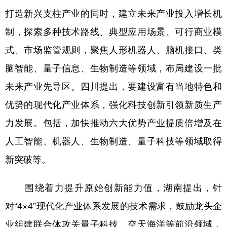
山东
河南
湖北
湖南
打造新兴支柱产业的同时，建立未来产业投入增长机
广东
广西
海南
重庆
制，探索多种技术路线、典型应用场景、可行商业模
四川
贵州
云南
西藏
式、市场监管规则，聚焦人形机器人、脑机接口、类
脑智能、量子信息、生物制造等领域，布局建设一批
陕西
甘肃
青海
宁夏
未来产业先导区。四川提出，要建设富有当地特色和
新疆
内蒙古
黑龙江
优势的现代化产业体系，强化科技创新引领新质生产
力发展。包括，加快推动六大优势产业提质倍增及在
多语种频道
人工智能、机器人、生物制造、量子科技等领域取得
English
Español
Français
عربى
新突破等。
Русский язык
日本語
한국어
围绕着力提升原始创新能力值，湖南提出，针
Deutsch
Português
对“4×4”现代化产业体系发展的技术需求，鼓励龙头企
业组建联合体攻关量子科技、空天海洋等前沿领域，