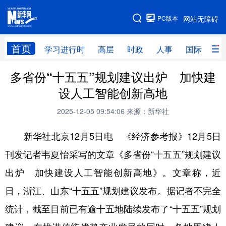
手机版
PC版本
网站无障碍
网站地图
首页
学习进行时
高层
时政
人事
国际
财
多省份“十五五”规划建议出炉 加快建
学习进行时
高层
时政
人事
设人工智能创新高地
国际
财经
网评
港澳
2025-12-05 09:54:06
来源：新华社
台湾
思客智库
全球连线
教育
新华社北京12月5日电 《经济参考报》12月5日
科技
科创
量子
体育
刊发记者韦夏怡采写的文章《多省份“十五五”规划建议
文化
书画
健康
军事
出炉 加快建设人工智能创新高地》。文章称，近
访谈
视频
图片
政务
日，浙江、山东“十五五”规划建议发布。据记者不完全
法律
中央文件
金融
汽车
统计，截至目前已有逾十五地陆续发布了“十五五”规划
食品
人居
信息化
数字经济