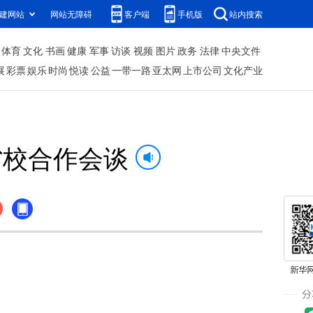
建网站
网站无障碍
客户端
手机版
站内搜索
体育
文化
书画
健康
军事
访谈
视频
图片
政务
法律
中央文件
展
彩票
娱乐
时尚
悦读
公益
一带一路
亚太网
上市公司
文化产业
省校合作会谈