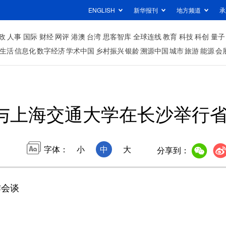
ENGLISH
新华报刊
地方频道
承
政
人事
国际
财经
网评
港澳
台湾
思客智库
全球连线
教育
科技
科创
量子
生活
信息化
数字经济
学术中国
乡村振兴
银龄
溯源中国
城市
旅游
能源
会
与上海交通大学在长沙举行
字体：
小
中
大
分享到：
会谈