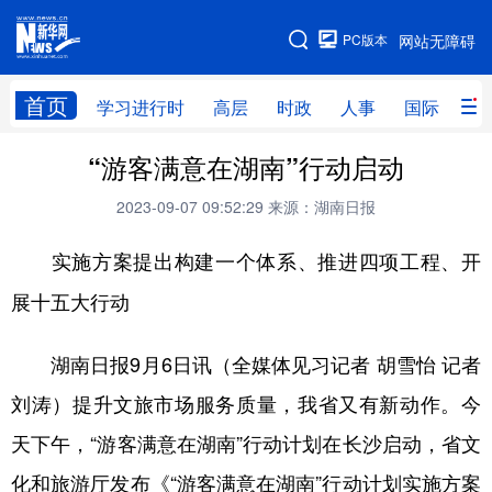
手机版
PC版本
网站无障碍
网站地图
首页
学习进行时
高层
时政
人事
国际
财
“游客满意在湖南”行动启动
学习进行时
高层
时政
人事
2023-09-07 09:52:29
来源：湖南日报
国际
财经
网评
港澳
实施方案提出构建一个体系、推进四项工程、开
台湾
思客智库
全球连线
教育
展十五大行动
科技
科创
量子
体育
文化
书画
健康
军事
湖南日报9月6日讯（全媒体见习记者 胡雪怡 记者
访谈
视频
图片
政务
刘涛）提升文旅市场服务质量，我省又有新动作。今
天下午，“游客满意在湖南”行动计划在长沙启动，省文
法律
中央文件
金融
汽车
化和旅游厅发布《“游客满意在湖南”行动计划实施方案
食品
人居
信息化
数字经济