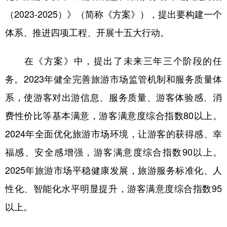
（2023-2025）》（简称《方案》），提出要构建一个
学术中国
乡村振兴
银龄
溯源中国
体系、推进四项工程、开展十五大行动。
城市
旅游
能源
会展
在《方案》中，提出了未来三年三个阶段的任
彩票
娱乐
时尚
悦读
务。2023年健全完善旅游市场监管机制和服务质量体
公益
一带一路
亚太网
上市公司
系，使游客对出游信息、服务质量、游客体验感、消
文化产业
费性价比等基本满意，游客满意度综合指数80以上。
2024年全面优化旅游市场环境，让游客的获得感、幸
地方频道
福感、安全感增强，游客满意度综合指数90以上。
北京
天津
河北
山西
2025年旅游市场平稳健康发展，旅游服务标准化、人
性化、智能化水平明显提升，游客满意度综合指数95
辽宁
吉林
上海
江苏
以上。
浙江
安徽
福建
江西