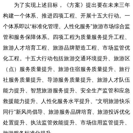
山东
河南
湖北
湖南
为了实现上述目标，《方案》提出要在未来三年
构建一个体系、推进四项工程、开展十五大行动。一
广东
广西
海南
重庆
个体系即以“标准化管理、人性化服务”旅游市场综合监
四川
贵州
云南
西藏
管和服务保障体系。四项工程为质量服务提升工程、
陕西
甘肃
青海
宁夏
旅游人才培育工程、旅游品牌塑造工程、市场监管优
新疆
内蒙古
黑龙江
化工程。十五大行动包括旅游交通环境提升、旅游区
（点）服务质量提升、旅游住宿服务质量提升、旅行
多语种频道
社服务质量提升、导游服务质量提升、旅游人才队伍
English
Español
Français
عربى
能力提升、智慧旅游服务提升、安全生产监管和应急
救援能力提升、人性化服务水平提升、“文明旅游快乐
Русский язык
日本語
한국어
同行”新风尚倡导、旅游服务品牌培育、旅游投诉优化
Deutsch
Português
处置提升、执法监管效能提升、市场信用监管提升、
旅游服务标准化提升。