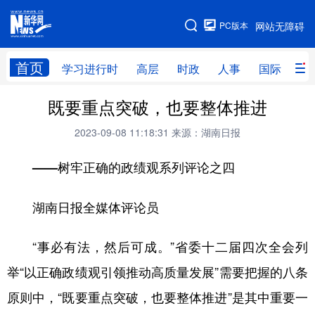
手机版
PC版本
网站无障碍
网站地图
首页
学习进行时
高层
时政
人事
国际
财
既要重点突破，也要整体推进
学习进行时
高层
时政
人事
2023-09-08 11:18:31
来源：湖南日报
国际
财经
网评
港澳
——树牢正确的政绩观系列评论之四
台湾
思客智库
全球连线
教育
科技
科创
量子
体育
湖南日报全媒体评论员
文化
书画
健康
军事
“事必有法，然后可成。”省委十二届四次全会列
访谈
视频
图片
政务
举“以正确政绩观引领推动高质量发展”需要把握的八条
法律
中央文件
金融
汽车
原则中，“既要重点突破，也要整体推进”是其中重要一
食品
人居
信息化
数字经济