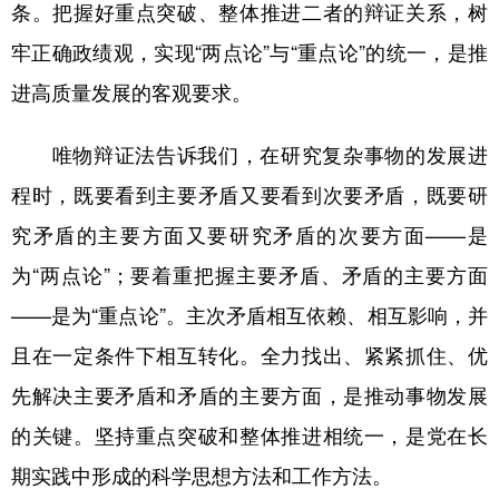
条。把握好重点突破、整体推进二者的辩证关系，树
学术中国
乡村振兴
银龄
溯源中国
牢正确政绩观，实现“两点论”与“重点论”的统一，是推
进高质量发展的客观要求。
城市
旅游
能源
会展
彩票
娱乐
时尚
悦读
唯物辩证法告诉我们，在研究复杂事物的发展进
公益
一带一路
亚太网
上市公司
程时，既要看到主要矛盾又要看到次要矛盾，既要研
究矛盾的主要方面又要研究矛盾的次要方面——是
文化产业
为“两点论”；要着重把握主要矛盾、矛盾的主要方面
——是为“重点论”。主次矛盾相互依赖、相互影响，并
地方频道
且在一定条件下相互转化。全力找出、紧紧抓住、优
北京
天津
河北
山西
先解决主要矛盾和矛盾的主要方面，是推动事物发展
辽宁
吉林
上海
江苏
的关键。坚持重点突破和整体推进相统一，是党在长
浙江
安徽
福建
江西
期实践中形成的科学思想方法和工作方法。