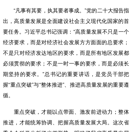
山东
河南
湖北
湖南
“凡事有其要，执其要者事成。”党的二十大报告指
广东
广西
海南
重庆
出，高质量发展是全面建设社会主义现代化国家的首
四川
贵州
云南
西藏
要任务。习近平总书记强调：“高质量发展不只是一个
陕西
甘肃
青海
宁夏
经济要求，而是对经济社会发展方方面面的总要求；
新疆
内蒙古
黑龙江
不是只对经济发达地区的要求，而是所有地区发展都
必须贯彻的要求；不是一时一事的要求，而是必须长
期坚持的要求。”总书记的重要讲话，是党员干部把
多语种频道
握“重点突破”与“整体推进”、推进高质量发展的重要遵
English
Español
Français
عربى
循。
Русский язык
日本語
한국어
重点突破，才能以点带面、激发前进动力；整体
Deutsch
Português
推进，才能统筹协调、把握高质量发展大局。这次省