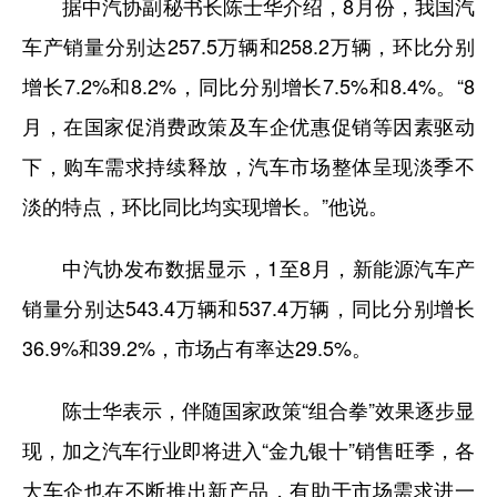
据中汽协副秘书长陈士华介绍，8月份，我国汽
车产销量分别达257.5万辆和258.2万辆，环比分别
学术中国
乡村振兴
银龄
溯源中国
增长7.2%和8.2%，同比分别增长7.5%和8.4%。“8
城市
旅游
能源
会展
月，在国家促消费政策及车企优惠促销等因素驱动
彩票
娱乐
时尚
悦读
下，购车需求持续释放，汽车市场整体呈现淡季不
公益
一带一路
亚太网
上市公司
淡的特点，环比同比均实现增长。”他说。
文化产业
中汽协发布数据显示，1至8月，新能源汽车产
销量分别达543.4万辆和537.4万辆，同比分别增长
地方频道
36.9%和39.2%，市场占有率达29.5%。
北京
天津
河北
山西
陈士华表示，伴随国家政策“组合拳”效果逐步显
辽宁
吉林
上海
江苏
现，加之汽车行业即将进入“金九银十”销售旺季，各
浙江
安徽
福建
江西
大车企也在不断推出新产品，有助于市场需求进一