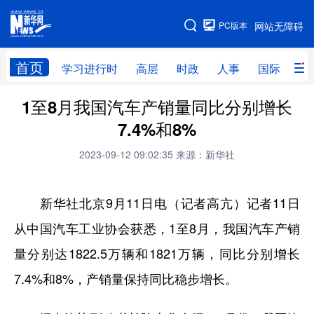
手机版
PC版本
网站无障碍
网站地图
首页
学习进行时
高层
时政
人事
国际
财
1至8月我国汽车产销量同比分别增长
学习进行时
高层
时政
人事
7.4%和8%
国际
财经
网评
港澳
2023-09-12 09:02:35
来源：新华社
台湾
思客智库
全球连线
教育
科技
科创
量子
体育
新华社北京9月11日电（记者高亢）记者11日
文化
书画
健康
军事
从中国汽车工业协会获悉，1至8月，我国汽车产销
量分别达1822.5万辆和1821万辆，同比分别增长
访谈
视频
图片
政务
7.4%和8%，产销量保持同比稳步增长。
法律
中央文件
金融
汽车
食品
人居
信息化
数字经济