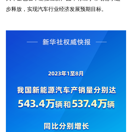
山东
河南
湖北
湖南
步释放，实现汽车行业经济发展预期目标。
广东
广西
海南
重庆
四川
贵州
云南
西藏
陕西
甘肃
青海
宁夏
新疆
内蒙古
黑龙江
多语种频道
English
Español
Français
عربى
Русский язык
日本語
한국어
Deutsch
Português