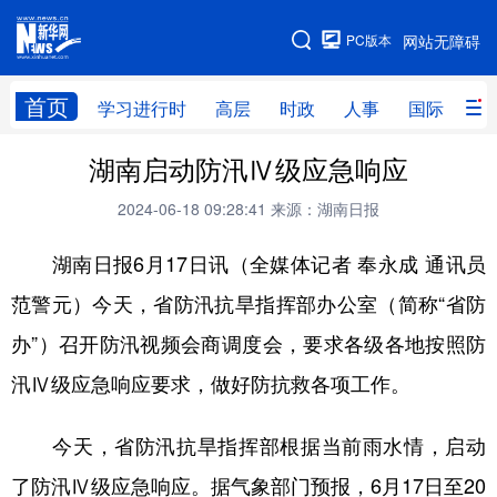
手机版
PC版本
网站无障碍
网站地图
首页
学习进行时
高层
时政
人事
国际
财
湖南启动防汛Ⅳ级应急响应
学习进行时
高层
时政
人事
2024-06-18 09:28:41
来源：湖南日报
国际
财经
网评
港澳
湖南日报6月17日讯（全媒体记者 奉永成 通讯员
台湾
思客智库
全球连线
教育
范警元）今天，省防汛抗旱指挥部办公室（简称“省防
科技
科创
量子
体育
办”）召开防汛视频会商调度会，要求各级各地按照防
文化
书画
健康
军事
汛Ⅳ级应急响应要求，做好防抗救各项工作。
访谈
视频
图片
政务
今天，省防汛抗旱指挥部根据当前雨水情，启动
法律
中央文件
金融
汽车
了防汛Ⅳ级应急响应。据气象部门预报，6月17日至20
食品
人居
信息化
数字经济