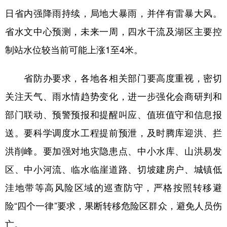
日省内强降雨持续，局地大暴雨，并伴有雷暴大风。
学术中国
乡村振兴
银龄
溯源中国
省水文中心预测，未来一周，四水干流及湖区主要控
城市
旅游
能源
会展
制站水位较当前可能上涨1至4米。
彩票
娱乐
时尚
悦读
省防办要求，各地各相关部门要高度重视，密切
公益
一带一路
亚太网
上市公司
关注天气、雨水情趋势变化，进一步强化会商研判和
文化产业
部门联动、预警预报和提醒叫应、值班值守和信息报
送。要科学调度水工程提前预泄，及时腾库迎洪、拦
地方频道
洪削峰。要加强对地灾隐患点、中小水库、山洪易发
北京
天津
河北
山西
区、中小河流、临水临崖道路、切坡建房户、城镇低
洼地带等高风险区域的巡查防守，严格按照转移避
辽宁
吉林
上海
江苏
险“四个一律”要求，果断转移危险区群众，避免人员伤
浙江
安徽
福建
江西
亡。