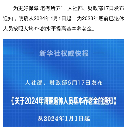
为更好保障“老有所养”，人社部、财政部17日发布
学术中国
乡村振兴
银龄
溯源中国
通知，明确从2024年1月1日起，为2023年底前已退休
城市
旅游
能源
会展
人员按照人均3%的水平提高基本养老金。
彩票
娱乐
时尚
悦读
公益
一带一路
亚太网
上市公司
文化产业
地方频道
北京
天津
河北
山西
辽宁
吉林
上海
江苏
浙江
安徽
福建
江西