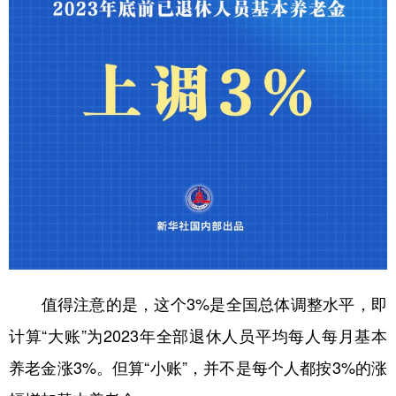
山东
河南
湖北
湖南
广东
广西
海南
重庆
四川
贵州
云南
西藏
陕西
甘肃
青海
宁夏
新疆
内蒙古
黑龙江
多语种频道
English
Español
Français
عربى
Русский язык
日本語
한국어
值得注意的是，这个3%是全国总体调整水平，即
计算“大账”为2023年全部退休人员平均每人每月基本
Deutsch
Português
养老金涨3%。但算“小账”，并不是每个人都按3%的涨