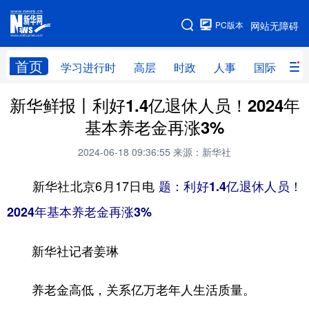
手机版
PC版本
网站无障碍
网站地图
首页
学习进行时
高层
时政
人事
国际
财
新华鲜报丨利好1.4亿退休人员！2024年
学习进行时
高层
时政
人事
基本养老金再涨3%
国际
财经
网评
港澳
2024-06-18 09:36:55
来源：新华社
台湾
思客智库
全球连线
教育
新华社北京6月17日电
题：利好1.4亿退休人员！
科技
科创
量子
体育
2024年基本养老金再涨3%
文化
书画
健康
军事
新华社记者姜琳
访谈
视频
图片
政务
法律
中央文件
金融
汽车
养老金高低，关系亿万老年人生活质量。
食品
人居
信息化
数字经济